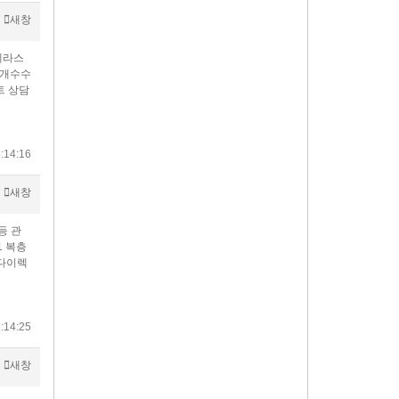
새창
테라스
중개수수
트 상담
:14:16
새창
등 관
1 복층
[다이렉
:14:25
새창