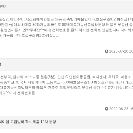
분양
실2, 세컨주방, 시스템에어컨있는 와동 신축빌라매물입니다.​호실구조방2 화장실1 
000만원~생애최초대출 80%가능외국인도 80%대출가능신축빌라분양 매물은 부동산 
 환영언제든지 연락주세요^^아래 전화번호를 클릭 하시면 전화로 연결됩니다.다이렉
시간 상담가능합니다.​호실구조방2 화장실1 …
2023-07-20 16
양
역, 달미역, 버스교통 원활(6분), 안산IC 인접와동공원, 복지센터, 우체국, 파출소 
m)와동중학교, 한국 디지털미디어 고등학교 (600m)호실구조방3 화장실2 베란다1 테라스
 80%대출가능신축빌라분양 매물은 건축주 직접분양으로 부동산 중개수수료가 없습니다.
요^^아래 전화번호를 …
2023-06-23 16
미업 고급빌라 The 채움 14차 분양