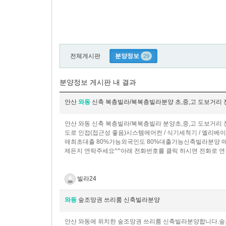
전체게시판
분양정보
29
분양정보 게시판 내 결과
안산
와동
신축 복층빌라/복복층빌라분양 초,중,고 도보거리 전
안산 와동 신축 복층빌라/복복층빌라 분양초,중,고 도보거리 전
도로 인접(접근성 좋음)시스템에어컨 / 식기세척기 / 엘리베
애최초대출 80%가능외국인도 80%대출가능신축빌라분양 매
제든지 연락주세요^^아래 전화번호를 클릭 하시면 전화로 연결
빌라24
와동
숲조망권 쓰리룸 신축빌라분양
안산 와동에 위치한 숲조망권 쓰리룸 신축빌라분양합니다.숲조망권,