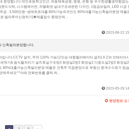
세대 분양합니다.덕인초등학교인근, 와동체육공원, 병원, 은행 등 우수한생활권막힘없는
랜드식탁, 시스템에어컨, 차별화댄 실내구조세련된 디자인, 1등급보일러, LED 시공
금 : 3,500만원~​생애최초대출 80%가능외국인도 80%대출가능신축빌라분양 매물
 무료 빌라투어신청하기]◈매물접수 환영언제…
2023-06-22 15
라 신축빌라분양합니다.
.CCTV 설치, 주차 120% 가능12인승 대형엘리베이터 설치LX Z:in 인테리어시
척기& 음식물처리기 설치호실구조방3 화장실2방3 화장실2 다용도실2방3 화장실2
국인도 80%대출가능신축빌라분양 매물은 건축주 직접분양으로 부동산 중개수수료가 없습
연락주세요^^아래 전화번호를 클릭 하…
2023-05-29 14
분양정보
결