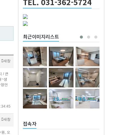
TEL. 031-362-5724
최근이미지리스트
새창
 / 큰
원~생
환영언
:34:45
새창
접속자
원, 오