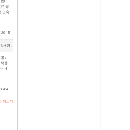
 코너
 친환경
은 건축
:39:15
새창
공 /
 복층
니다.
:04:41
과 더보기