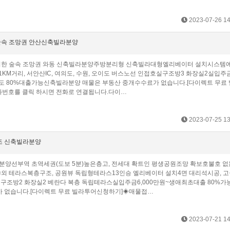
2023-07-26 14
 숲속 조망권 안산신축빌라분양
 위치한 숲속 조망권 와동 신축빌라분양주방분리형 신축빌라대형엘리베이터 설치시스템
KM거리, 서안산IC, 여의도, 수원, 오이도 버스노선 인접​호실구조방3 화장실2실입주금
도 80%대출가능신축빌라분양 매물은 부동산 중개수수료가 없습니다.[다이렉트 무료
번호를 클릭 하시면 전화로 연결됩니다.다이…
2023-07-25 13
구조 신축빌라분양
분양선부역 초역세권(도보 5분)높은층고, 전세대 확트인 평생공원조망 확보호불호 
야외 테라스복층구조, 공원뷰 독립형테라스13인승 엘리베이터 설치4면 대리석시공, 고
실구조방2 화장실2 베란다 복층 독립테라스실입주금6,000만원~생애최초대출 80%가
 없습니다.[다이렉트 무료 빌라투어신청하기]◈매물접…
2023-07-21 14