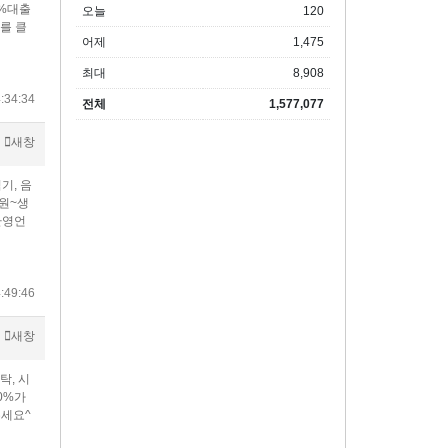
0%대출
오늘
120
를 클
어제
1,475
최대
8,908
:34:34
전체
1,577,077
새창
기, 음
원~생
환영언
:49:46
새창
탁, 시
0%가
세요^