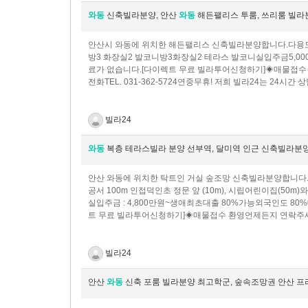
와동
신축빌라분양, 안산
와동
해든팰리스 투룸, 쓰리룸 빌라
안산시 와동에 위치한 해든팰리스 신축빌라분양합니다.다용도
방3 화장실2 발코니방3화장실2 테라스 발코니실입주금5,
료가 없습니다.[다이렉트 무료 빌라투어신청하기]◈매물접수
전화 TEL. 031-362-5724 연중무휴! 저희 빌라24는 24
빌라24
와동
복층 테라스빌라 분양 선부역, 달미역 인근 신축빌라분
안산 와동에 위치한 탁트인 거실 숲조망 신축빌라분양합니다.선부
공서 100m 인접덕인초 정문 앞 (10m), 시립어린이집(50
실입주금 : 4,800만원~​생애최초대출 80%가능외국인도
트 무료 빌라투어신청하기]◈매물접수 환영언제든지 연락주세
빌라24
안산
와동
신축 포룸 빌라분양 최고학군, 숲속조망권 안산 프리