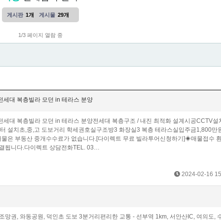
게시판
1개
게시물
29개
1/3 페이지 열람 중
세대 복층빌라 모던 in 테라스 분양
세대 복층빌라 모던 in 테라스 분양전세대 복층구조 / 내진 최적화 설계시공CCTV설치
이터 설치초,중,고 도보거리 학세권호실구조방3 화장실3 복층 테라스실입주금1,800만
물은 부동산 중개수수료가 없습니다.[다이렉트 무료 빌라투어신청하기]◈매물접수 
됩니다.다이렉트 상담전화 TEL. 03…
2024-02-16 15
 와동공원, 덕인초 도보 3분거리편리한 교통 - 선부역 1km, 서안산IC, 여의도, 수