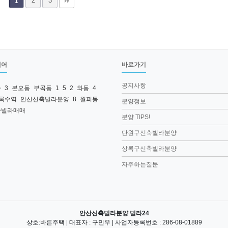
2
3
1
색어
바로가기
공지사항
라
3
본오동
부곡동
1
5
2
와동
4
록수역
안산신축빌라분양
8
월피동
분양정보
축빌라매매
분양 TIPS!
단원구신축빌라분양
상록구신축빌라분양
자주하는질문
안산신축빌라분양 빌라24
상호:바른주택 | 대표자 : 구민우 | 사업자등록번호 : 286-08-01889