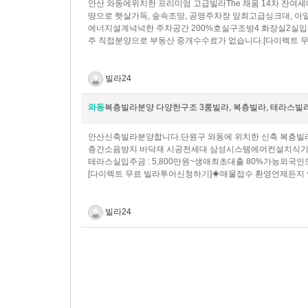
​안산 와동에위치한 프리미엄 고급빌라The 채움 14차 잔여
땅으로 햇살가득, 숲속조망, 공영주차장 앞최고급싱크대, 아일
에너지설계넉넉한 주차공간 200%호실구조방4 화장실2실입주
주 직접분양으로 부동산 중개수수료가 없습니다.[다이렉트
빌라24
와동
복층빌라분양 다양한구조 3룸빌라, 복층빌라, 테라스빌
안산신축빌라분양합니다.단원구 와동에 위치한 신축 복층빌라입니다
층간소음방지 바닥재 시공전세대 삼성시스템에어컨설치식기세
테라스실입주금 : 5,800만원~​생애최초대출 80%가능외
[다이렉트 무료 빌라투어신청하기]◈매물접수 환영언제든지 
빌라24