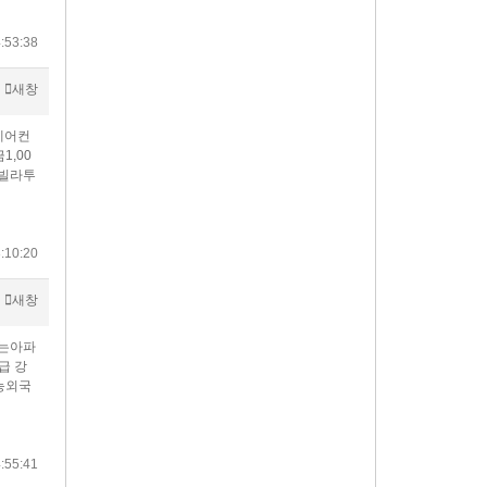
:53:38
새창
에어컨
1,00
 빌라투
:10:20
새창
없는아파
급 강
능외국
:55:41