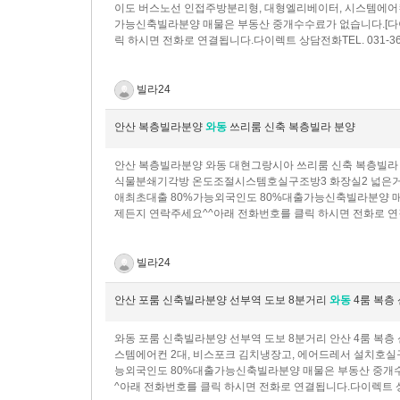
이도 버스노선 인접주방분리형, 대형엘리베이터, 시스템에어컨
가능신축빌라분양 매물은 부동산 중개수수료가 없습니다.[
릭 하시면 전화로 연결됩니다.다이렉트 상담전화 TEL. 031-36
빌라24
안산 복층빌라분양
와동
쓰리룸 신축 복층빌라 분양
안산 복층빌라분양 와동 대현그랑시아 쓰리룸 신축 복층빌라
식물분쇄기각방 온도조절시스템호실구조방3 화장실2 넓은거실 
애최초대출 80%가능외국인도 80%대출가능신축빌라분양 매
제든지 연락주세요^^아래 전화번호를 클릭 하시면 전화로 연결됩니다
빌라24
안산 포룸 신축빌라분양 선부역 도보 8분거리
와동
4룸 복층
와동 포룸 신축빌라분양 선부역 도보 8분거리 안산 4룸 복
스템에어컨 2대, 비스포크 김치냉장고, 에어드레서 설치호실
능외국인도 80%대출가능신축빌라분양 매물은 부동산 중개
^아래 전화번호를 클릭 하시면 전화로 연결됩니다.다이렉트 상담전화