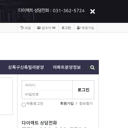
새글
접속자
44
로그인
회원가입
상록구신축빌라분양
아파트분양정보
자동로그인
회원가입
/
정보찾기
다이렉트 상담전화