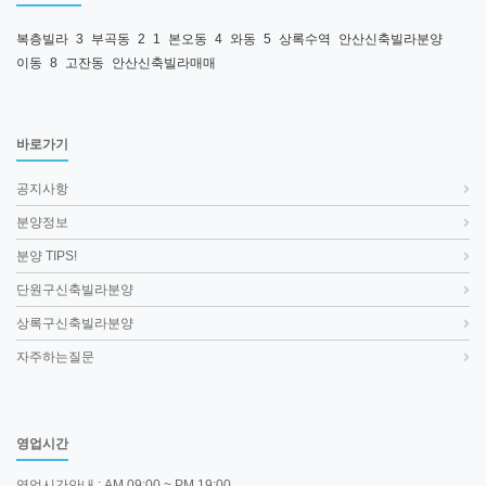
복층빌라
3
부곡동
2
1
본오동
4
와동
5
상록수역
안산신축빌라분양
이동
8
고잔동
안산신축빌라매매
바로가기
공지사항
분양정보
분양 TIPS!
단원구신축빌라분양
상록구신축빌라분양
자주하는질문
영업시간
영업시간안내 : AM 09:00 ~ PM 19:00