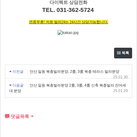
다이렉트 상담전화
TEL. 031-362-5724
연중무휴! 저희 빌라24는 24시간 상담가능합니다.
목록
이전글
안산 일동 복층빌라분양, 2룸, 3룸 복층 테라스 빌라분양
25.01.30
다음글
안산 일동 복층빌라분양 2룸, 3룸, 4룸 신축 복층빌라 잔여세
대 분양
25.01.29
댓글목록