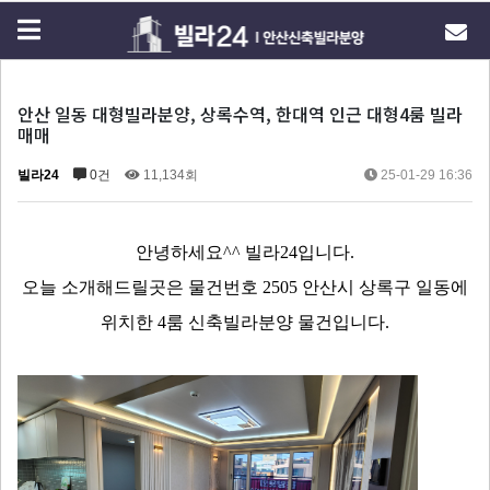
안산 일동 대형빌라분양, 상록수역, 한대역 인근 대형4룸 빌라
매매
빌라24
0건
11,134회
25-01-29 16:36
안녕하세요^^ 빌라24입니다.
오늘 소개해드릴곳은 물건번호 2505 안산시 상록구 일동에
위치한 4룸 신축빌라분양 물건입니다.