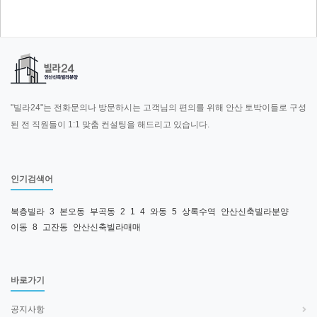
"빌라24"는 전화문의나 방문하시는 고객님의 편의를 위해 안산 토박이들로 구성
된 전 직원들이 1:1 맞춤 컨설팅을 해드리고 있습니다.
인기검색어
복층빌라
3
본오동
부곡동
2
1
4
와동
5
상록수역
안산신축빌라분양
이동
8
고잔동
안산신축빌라매매
바로가기
공지사항