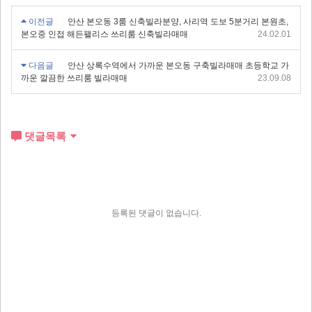
이전글
안산 본오동 3룸 신축빌라분양, 사리역 도보 5분거리 본원초,
본오중 인접 해든팰리스 쓰리룸 신축빌라매매
24.02.01
다음글
안산 상록수역에서 가까운 본오동 구축빌라매매 초등학교 가
까운 깔끔한 쓰리룸 빌라매매
23.09.08
댓글목록
등록된 댓글이 없습니다.